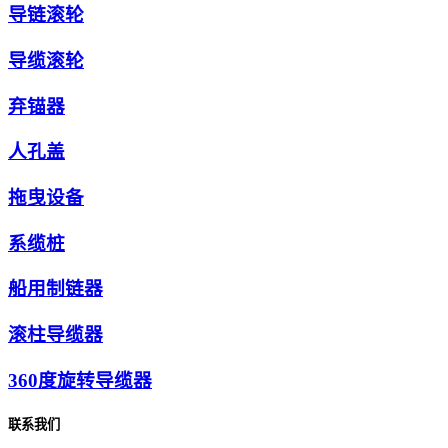
导链滚轮
导缆滚轮
弃锚器
人孔盖
拖曳设备
系缆桩
船用制链器
滚柱导缆器
360度旋转导缆器
联系我们