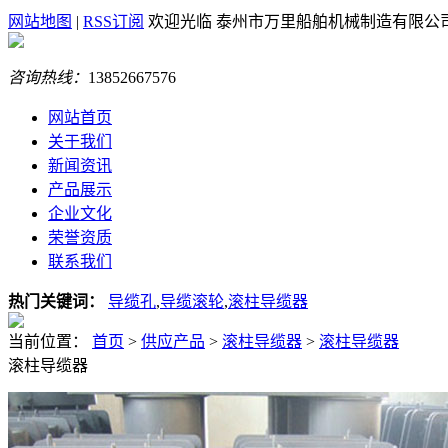
网站地图
|
RSS订阅
欢迎光临 泰州市万里船舶机械制造有限公
咨询热线：
13852667576
网站首页
关于我们
新闻资讯
产品展示
企业文化
荣誉资质
联系我们
热门关键词：
导缆孔
,
导缆滚轮
,
滚柱导缆器
当前位置：
首页
>
供应产品
>
滚柱导缆器
>
滚柱导缆器
滚柱导缆器