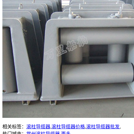
相关标签：
滚柱导缆器
,
滚柱导缆器价格
,
滚柱导缆器批发
,
热门城市：
常州滚柱导缆器
更多...