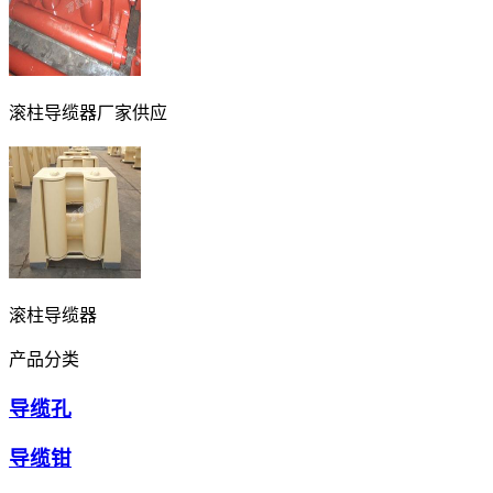
滚柱导缆器厂家供应
滚柱导缆器
产品分类
导缆孔
导缆钳