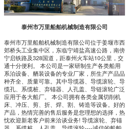
泰州市万里船舶机械制造有限公司
泰州市万里船舶机械制造有限公司位于姜堰市西
郊桥头工业集中区，东临宁靖盐高速公路，南傍
宁启铁路及328国道，距泰州火车站10公里，交
通十分便利。 本公司是一家研制生产各类船用
系泊设备、舾装设备的专业厂家，所生产产品品
种齐全、质量可靠。其中导缆器、导缆滚轮、导
缆孔、系缆桩、弃锚器、人孔盖、导链滚轮广泛
应用于各大船厂。 本公司拥有各类金属切削机
床、冲压、剪、折、焊、割、铸造等设备。好的
产品，热情完善的售后服务是您理想的选择，热
忱欢迎新老客户前来洽谈业务! 导缆滚轮、弃锚
器、系缆桩、人孔盖、导缆滚轮----诚信的船舶