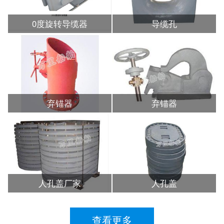
0度旋转导缆器
导缆孔
弃锚器
弃锚器
人孔盖厂家
人孔盖
查看更多