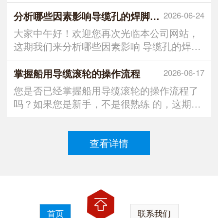
友们，我们泰州市万里船舶机械制造有限公
司将为您提供优质的 产品和服务。 下面我们
分析哪些因素影响导缆孔的焊脚尺寸
2026-06-24
就给大家讲讲关于导缆孔的三大核心作用，
大家中午好！欢迎您再次光临本公司网站，
希望都能够对它有进一 步的了解。 先是导向
这期我们来分析哪些因素影响 导缆孔的焊脚
约束，精准限定缆绳的运动轨迹，确保缆绳
尺寸？ 我们需要清楚导缆孔是船舶或海上设
从绞车、缆桩等设备延
施中用于固定和导向缆绳的重要部件， 其焊
掌握船用导缆滚轮的操作流程
2026-06-17
脚大小直接关系到结构的稳定性和安全性。
您是否已经掌握船用导缆滚轮的操作流程了
因此，在选择导缆孔焊脚 尺寸时，需要充分
吗？如果您是新手，不是很熟练 的，这期就
考虑多种因素，以确保焊接质量和结构安
可以跟着我们泰州市万里船舶机械制造有限
全。 可能是受力情况：导缆
公司来了解下。 其实，这个方面的操作流程
可分为四个阶段：准备、执行、监控和收
查看详情
尾。 在准备阶段，操作人员需检查导缆滚轮
是否完好，无裂纹、变形或锈蚀；清 洁滚轮
表面，移除油污和杂物；并穿
首页
联系我们