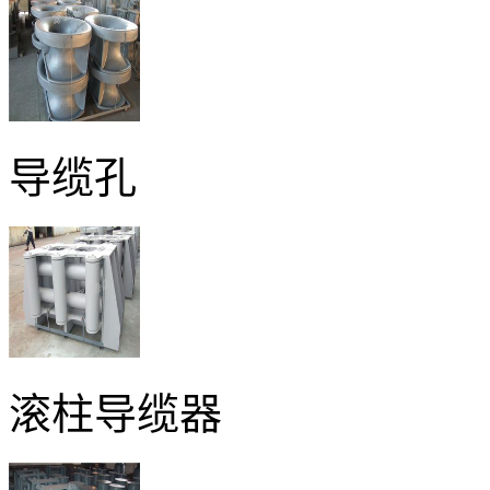
导缆孔
滚柱导缆器