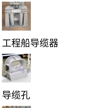
工程船导缆器
导缆孔