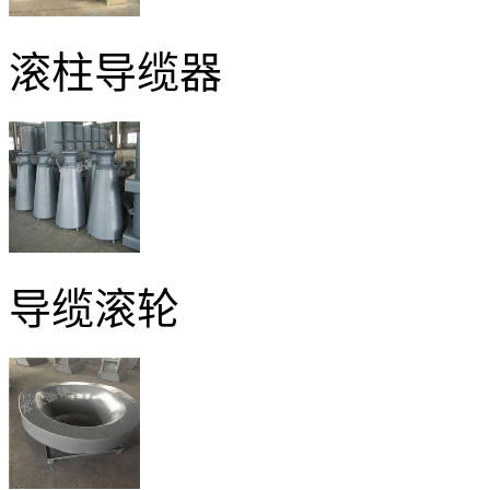
滚柱导缆器
导缆滚轮