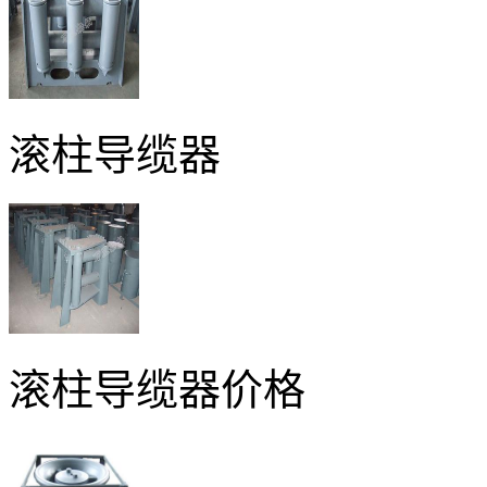
滚柱导缆器
滚柱导缆器价格