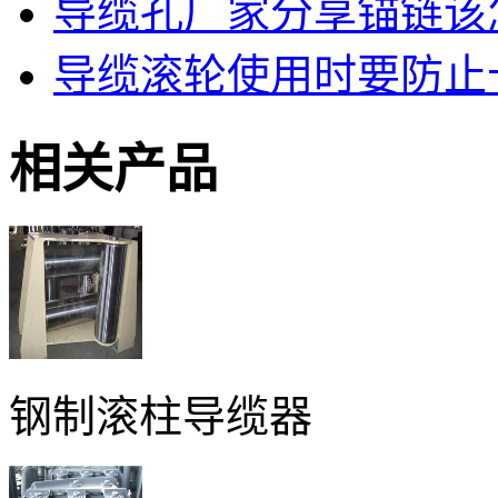
导缆孔厂家分享锚链该
导缆滚轮使用时要防止
相关产品
钢制滚柱导缆器